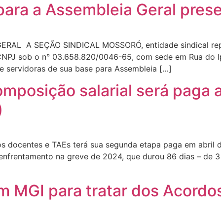
para a Assembleia Geral prese
 A SEÇÃO SINDICAL MOSSORÓ, entidade sindical represe
 CNPJ sob o n° 03.658.820/0046-65, com sede em Rua do Ipê
 servidoras de sua base para Assembleia […]
posição salarial será paga a p
)
os docentes e TAEs terá sua segunda etapa paga em abril 
nfrentamento na greve de 2024, que durou 86 dias – de 3 d
 MGI para tratar dos Acordo