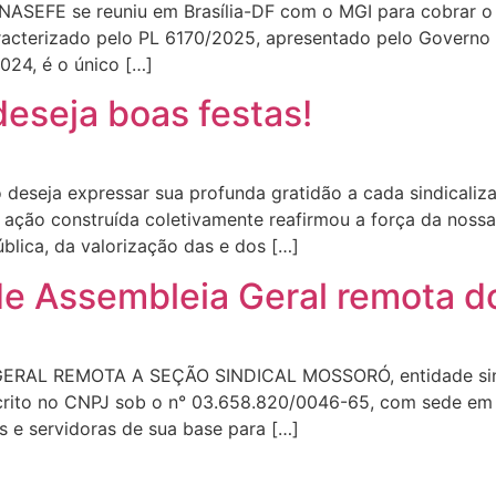
SINASEFE se reuniu em Brasília-DF com o MGI para cobrar 
racterizado pelo PL 6170/2025, apresentado pelo Governo
24, é o único […]
eseja boas festas!
deseja expressar sua profunda gratidão a cada sindicaliz
 ação construída coletivamente reafirmou a força da noss
blica, da valorização das e dos […]
 de Assembleia Geral remota 
L REMOTA A SEÇÃO SINDICAL MOSSORÓ, entidade sindica
scrito no CNPJ sob o n° 03.658.820/0046-65, com sede em R
e servidoras de sua base para […]