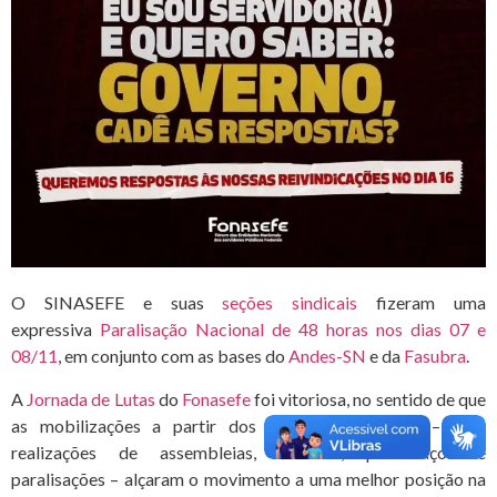
O SINASEFE e suas
seções sindicais
fizeram uma
expressiva
Paralisação Nacional de 48 horas nos dias 07 e
08/11
, em conjunto com as bases do
Andes-SN
e da
Fasubra
.
A
Jornada de Lutas
do
Fonasefe
foi vitoriosa, no sentido de que
as mobilizações a partir dos locais de trabalho – com
realizações de assembleias, debates, panfletaços e
paralisações – alçaram o movimento a uma melhor posição na