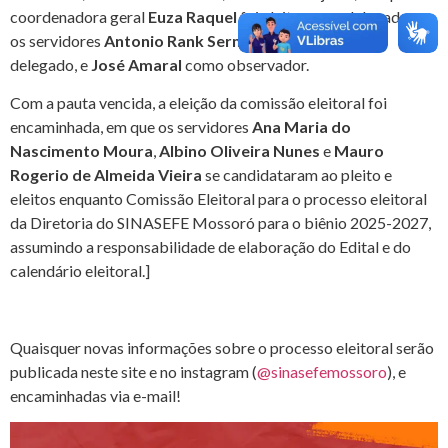
coordenadora geral
Euza Raquel
foi eleita como delegada, e
os servidores
Antonio Rank Sermilher
foi eleito como
delegado, e
José Amaral
como observador.
Com a pauta vencida, a eleição da comissão eleitoral foi
encaminhada, em que os servidores
Ana Maria do
Nascimento Moura
,
Albino Oliveira Nunes
e
Mauro
Rogerio de Almeida Vieira
se candidataram ao pleito e
eleitos enquanto Comissão Eleitoral para o processo eleitoral
da Diretoria do SINASEFE Mossoró para o biênio 2025-2027,
assumindo a responsabilidade de elaboração do Edital e do
calendário eleitoral.]
Quaisquer novas informações sobre o processo eleitoral serão
publicada neste site e no instagram (
@sinasefemossoro
), e
encaminhadas via e-mail!