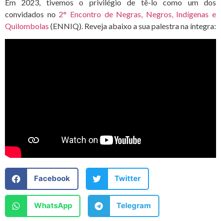
Em 2023, tivemos o privilégio de tê-lo como um dos
convidados no
2° Encontro de Negras, Negros, Indígenas e
Quilombolas
(ENNIQ). Reveja abaixo a sua palestra na íntegra:
Facebook
Twitter
WhatsApp
Telegram