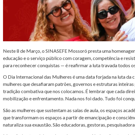
Neste 8 de Março, o SINASEFE Mossoró presta uma homenagem c
educação e o serviço público com coragem, competência e resistê
para reconhecer conquistas — é reafirmar a luta travada todos os
O Dia Internacional das Mulheres é uma data forjada na luta da 
mulheres que desafiaram patrões, governos e estruturas inteiras p
tradição combativa que nos colocamos. É lembrar que cada direit
mobilização e enfrentamento. Nada nos foi dado. Tudo foi conqu
São as mulheres que sustentam as salas de aula, os espaços acadê
que transformam os espaços a partir de emancipação e consciênc
naturaliza sua exaustão. São educadoras, gestoras, pesquisador