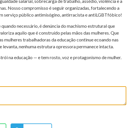
ualdade salarial, sobrecarga de trabalho, assédio, violência e a
inas. Nosso compromisso é seguir organizadas, fortalecendo a
um serviço público antimisógino, antirracista e antiLGBTfóbico!
 quando necessário, é denúncia do machismo estrutural que
svaloriza aquilo que é construído pelas mãos das mulheres. Que
das mulheres trabalhadoras da educação continue ecoando nas
se levanta, nenhuma estrutura opressora permanece intacta.
trói na educação — e tem rosto, voz e protagonismo de mulher.