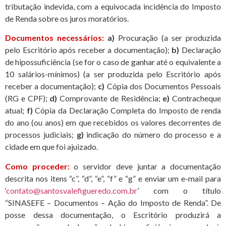
tributação indevida, com a equivocada incidência do Imposto
de Renda sobre os juros moratórios.
Documentos necessários:
a)
Procuração (a ser produzida
pelo Escritório após receber a documentação);
b)
Declaração
de hipossuficiência (se for o caso de ganhar até o equivalente a
10 salários-mínimos) (a ser produzida pelo Escritório após
receber a documentação);
c)
Cópia dos Documentos Pessoais
(RG e CPF);
d)
Comprovante de Residência;
e)
Contracheque
atual;
f)
Cópia da Declaração Completa do Imposto de renda
do ano (ou anos) em que recebidos os valores decorrentes de
processos judiciais;
g)
indicação do número do processo e a
cidade em que foi ajuizado.
Como proceder:
o servidor deve
juntar a documentação
descrita nos itens “c”, “d”, “e”, “f” e “g” e enviar um e-mail para
‘
contato@santosvalefigueredo.
com.br
’ com o título
“SINASEFE – Documentos – Ação do Imposto de Renda”. De
posse dessa documentação, o Escritório produzirá a