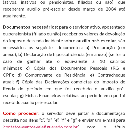
(ativos, inativos ou pensionistas, filiados ou não), que
receberam auxílio pré-escolar desde março de 2004 até
atualmente.
Documentos necessários:
para o servidor ativo, aposentado
ou pensionista (filiado ou não) receber os valores da devolução
do imposto de renda incidente sobre
auxílio pré-escolar
, são
necessários os seguintes documentos:
a)
Procuração (em
anexo);
b)
Declaração de hipossuficiência (em anexo)
(se for o
caso de ganhar até o equivalente a 10 salários
mínimos);
c)
Cópia dos Documentos Pessoais (RG e
CPF);
d)
Comprovante de Residência;
e)
Contracheque
atual;
f)
Cópia das Declarações completas do Imposto de
Renda do período em que foi recebido o auxílio pré-
escolar;
g)
Fichas Financeiras relativas ao período em que foi
recebido auxílio pré-escolar.
Como proceder:
o servidor deve
juntar a documentação
descrita nos itens “c”, “d”, “e”, “f” e “g” e enviar um e-mail para
‘
contato@santosvalefigueredo.
com.br
’ com o título