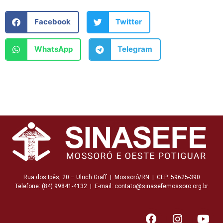
Facebook
Twitter
WhatsApp
Telegram
Rua dos Ipês, 20 – Ulrich Graff | Mossoró/RN | CEP: 59625-390
Telefone: (84) 99841-4132 | E-mail: contato@sinasefemossoro.org.br