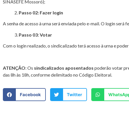
SINASEFE Mossoró);
2.
Passo 02: Fazer login
A senha de acesso à urna será enviada pelo e-mail. O login será f
3.
Passo 03: Votar
Com o login realizado, o sindicalizado terá acesso à urna e poder
ATENÇÃO
:
Os
sindicalizados aposentados
poderão votar pr
das 8h às 18h, conforme delimitado no Código Eleitoral.
Facebook
Twitter
WhatsAp